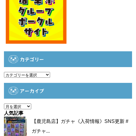
カテゴリー
カ
テ
ゴ
アーカイブ
リ
ー
ア
ー
人気記事
カ
【鹿児島店】ガチャ《入荷情報》SNS更新 #
イ
ガチャ...
ブ