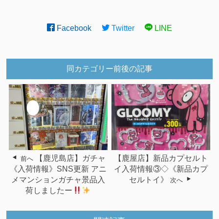
Facebook
Twitter
LINE
同カテゴリー前後の記事
【鹿児島店】ガチャ
【鹿屋店】新品カプセルト
前へ
《入荷情報》SNS更新 アニ
イ入荷情報③◇《新品カプ
メマンションガチャ景品入
セルトイ》
次へ
荷しましたー