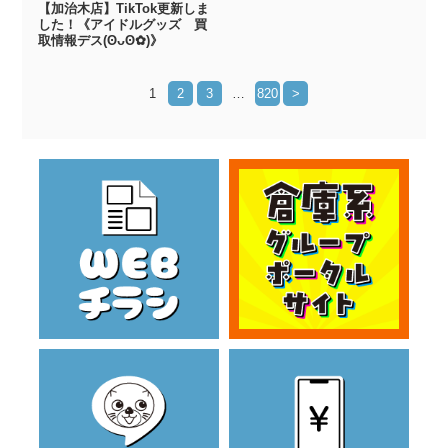
【加治木店】TikTok更新しま
した！《アイドルグッズ 買
取情報デス(⁠ʘ⁠ᴗ⁠ʘ⁠✿⁠)》
1
2
3
…
820
>