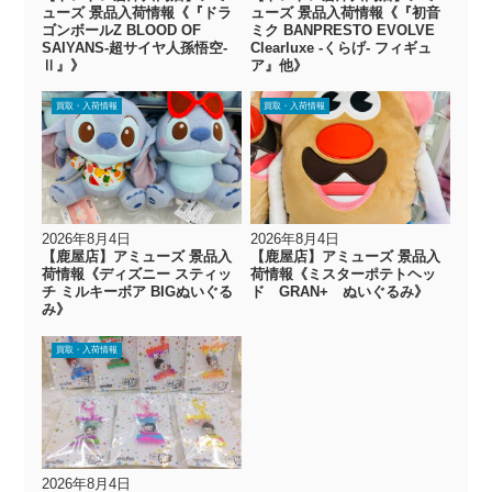
ューズ 景品入荷情報《『ドラ
ューズ 景品入荷情報《『初音
ゴンボールZ BLOOD OF
ミク BANPRESTO EVOLVE
SAIYANS-超サイヤ人孫悟空-
Clearluxe -くらげ- フィギュ
Ⅱ』》
ア』他》
買取・入荷情報
買取・入荷情報
2026年8月4日
2026年8月4日
【鹿屋店】アミューズ 景品入
【鹿屋店】アミューズ 景品入
荷情報《ディズニー スティッ
荷情報《ミスターポテトヘッ
チ ミルキーボア BIGぬいぐる
ド GRAN+ ぬいぐるみ》
み》
買取・入荷情報
2026年8月4日