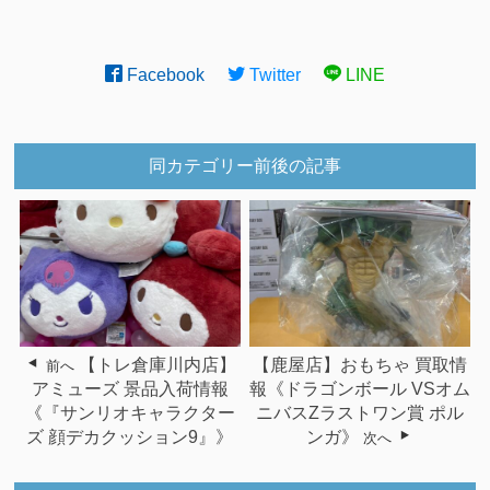
Facebook
Twitter
LINE
同カテゴリー前後の記事
【トレ倉庫川内店】
【鹿屋店】おもちゃ 買取情
前へ
アミューズ 景品入荷情報
報《ドラゴンボール VSオム
《『サンリオキャラクター
ニバスZラストワン賞 ポル
ズ 顔デカクッション9』》
ンガ》
次へ