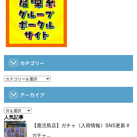
カテゴリー
カ
テ
ゴ
アーカイブ
リ
ー
ア
ー
人気記事
カ
【鹿児島店】ガチャ《入荷情報》SNS更新 #
イ
ガチャ...