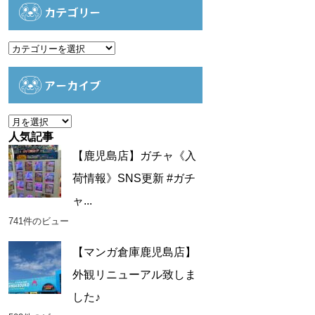
カテゴリー
カ
テ
ゴ
アーカイブ
リ
ー
ア
ー
人気記事
カ
【鹿児島店】ガチャ《入
イ
荷情報》SNS更新 #ガチ
ブ
ャ...
741件のビュー
【マンガ倉庫鹿児島店】
外観リニューアル致しま
した♪