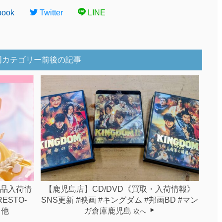
book
Twitter
LINE
同カテゴリー前後の記事
景品入荷情
【鹿児島店】CD/DVD《買取・入荷情報》
ESTO-
SNS更新 #映画 #キングダム #邦画BD #マン
』他
ガ倉庫鹿児島
次へ