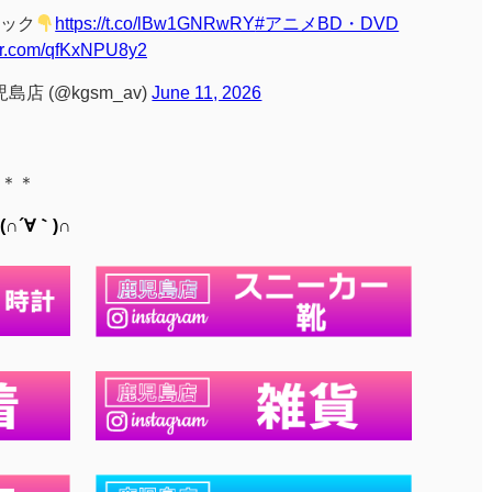
ック
https://t.co/lBw1GNRwRY
#アニメBD・DVD
ter.com/qfKxNPU8y2
店 (@kgsm_av)
June 11, 2026
＊＊
´∀｀)∩