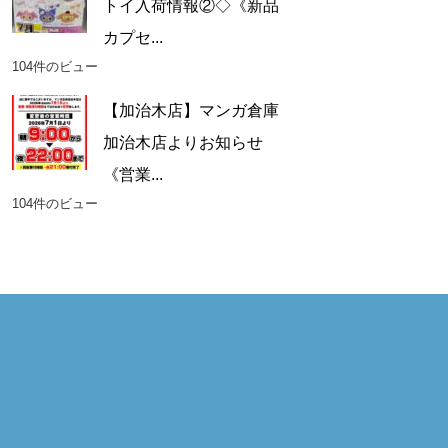
トイ入荷情報②◇《新品
カプセ...
104件のビュー
【加治木店】マンガ倉庫
加治木店よりお知らせ
《営業...
104件のビュー