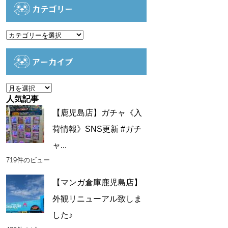
カテゴリー
カ
テ
ゴ
アーカイブ
リ
ー
ア
ー
人気記事
カ
【鹿児島店】ガチャ《入
イ
荷情報》SNS更新 #ガチ
ブ
ャ...
719件のビュー
【マンガ倉庫鹿児島店】
外観リニューアル致しま
した♪