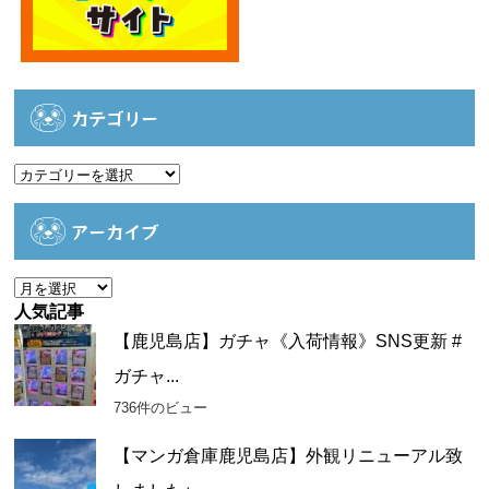
カテゴリー
カ
テ
ゴ
アーカイブ
リ
ー
ア
ー
人気記事
カ
【鹿児島店】ガチャ《入荷情報》SNS更新 #
イ
ガチャ...
ブ
736件のビュー
【マンガ倉庫鹿児島店】外観リニューアル致