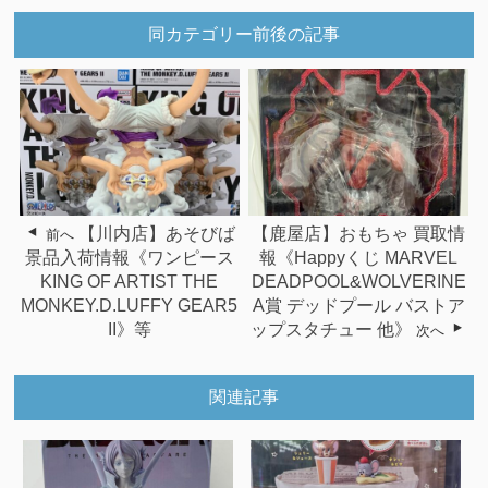
同カテゴリー前後の記事
【川内店】あそびば
【鹿屋店】おもちゃ 買取情
前へ
景品入荷情報《ワンピース
報《Happyくじ MARVEL
KING OF ARTIST THE
DEADPOOL&WOLVERINE
MONKEY.D.LUFFY GEAR5
A賞 デッドプール バストア
II》等
ップスタチュー 他》
次へ
関連記事