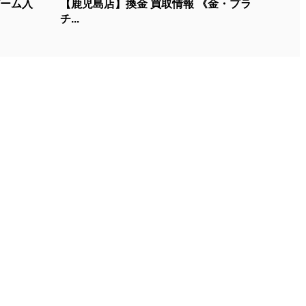
ゲーム入
【鹿児島店】換金 買取情報 《金・プラ
チ...