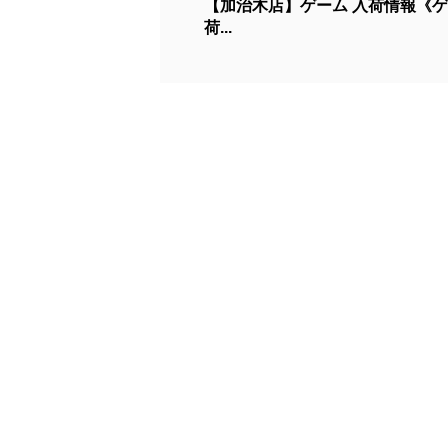
【加治木店】ゲーム 入荷情報《
荷...