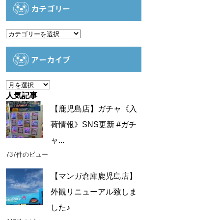
カテゴリー
カ
テ
ゴ
アーカイブ
リ
ー
ア
ー
人気記事
カ
【鹿児島店】ガチャ《入
イ
荷情報》SNS更新 #ガチ
ブ
ャ...
737件のビュー
【マンガ倉庫鹿児島店】
外観リニューアル致しま
した♪