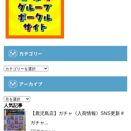
カテゴリー
カ
テ
ゴ
アーカイブ
リ
ー
ア
ー
人気記事
カ
【鹿児島店】ガチャ《入荷情報》SNS更新 #
イ
ガチャ...
ブ