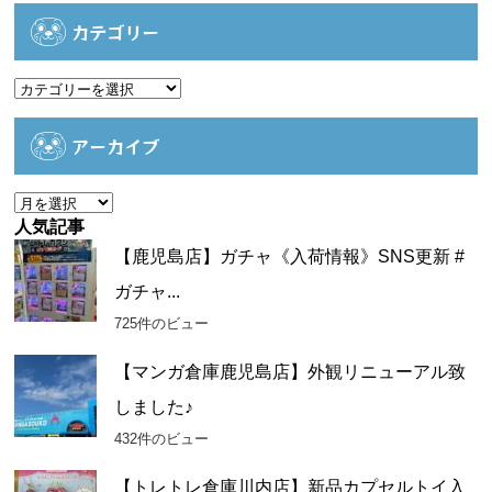
カテゴリー
カ
テ
ゴ
アーカイブ
リ
ー
ア
ー
人気記事
カ
【鹿児島店】ガチャ《入荷情報》SNS更新 #
イ
ガチャ...
ブ
725件のビュー
【マンガ倉庫鹿児島店】外観リニューアル致
しました♪
432件のビュー
【トレトレ倉庫川内店】新品カプセルトイ入