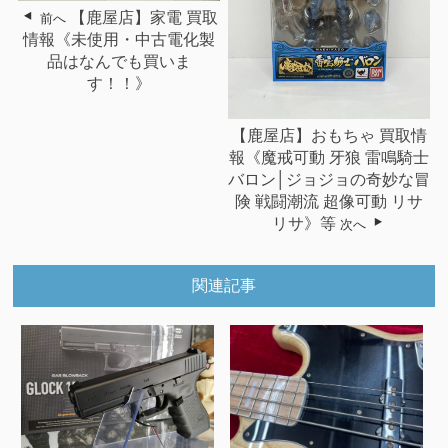
【鹿屋店】家電 買取
前へ
情報《未使用・中古電化製
品はなんでも買いま
す！！》
【鹿屋店】おもちゃ 買取情
報《魔戒可動 牙狼 雷鳴騎士
バロン│ジョジョの奇妙な冒
険 戦闘潮流 超像可動 リサ
リサ》等
次へ
関連記事