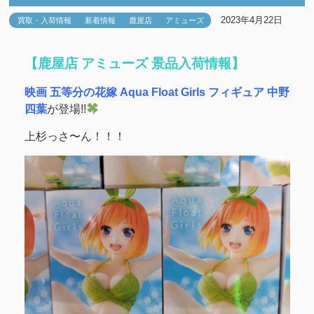
2023年4月22日
買取・入荷情報
新着情報
鹿屋店
アミューズ
【鹿屋店 アミューズ 景品入荷情報】
映画 五等分の花嫁 Aqua Float Girls フィギュア 中野
四葉
が登場!!
上杉っさ〜ん！！！