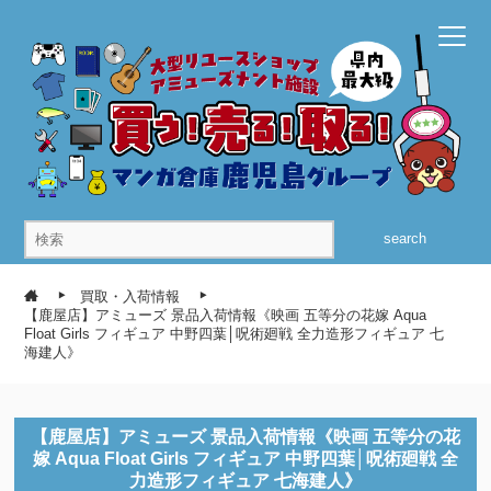
search
買取・入荷情報
【鹿屋店】アミューズ 景品入荷情報《映画 五等分の花嫁 Aqua
Float Girls フィギュア 中野四葉│呪術廻戦 全力造形フィギュア 七
海建人》
【鹿屋店】アミューズ 景品入荷情報《映画 五等分の花
嫁 Aqua Float Girls フィギュア 中野四葉│呪術廻戦 全
力造形フィギュア 七海建人》