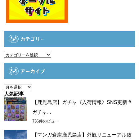
カテゴリー
カ
テ
ゴ
アーカイブ
リ
ー
ア
ー
人気記事
カ
【鹿児島店】ガチャ《入荷情報》SNS更新 #
イ
ガチャ...
ブ
736件のビュー
【マンガ倉庫鹿児島店】外観リニューアル致