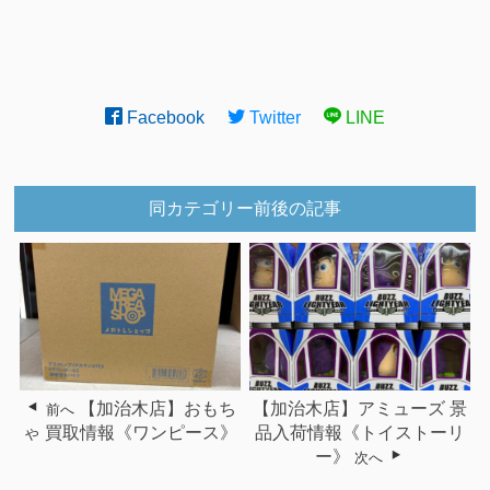
Facebook
Twitter
LINE
同カテゴリー前後の記事
【加治木店】おもち
【加治木店】アミューズ 景
前へ
ゃ 買取情報《ワンピース》
品入荷情報《トイストーリ
ー》
次へ