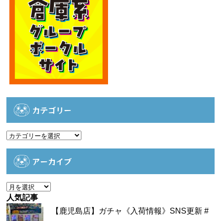
カテゴリー
カ
テ
ゴ
アーカイブ
リ
ー
ア
ー
人気記事
カ
【鹿児島店】ガチャ《入荷情報》SNS更新 #
イ