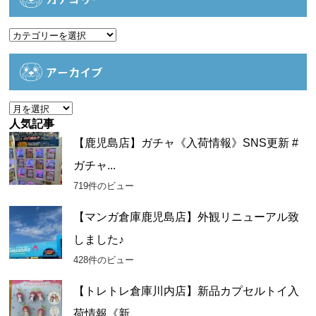
カ
テ
ゴ
アーカイブ
リ
ー
ア
ー
人気記事
カ
【鹿児島店】ガチャ《入荷情報》SNS更新 #
イ
ガチャ...
ブ
719件のビュー
【マンガ倉庫鹿児島店】外観リニューアル致
しました♪
428件のビュー
【トレトレ倉庫川内店】新品カプセルトイ入
荷情報《新...