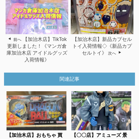
【加治木店】TikTok
【加治木店】新品カプセル
前へ
更新しました！《マンガ倉
トイ入荷情報◇《新品カプ
庫加治木店 アイドルグッズ
セルトイ》
次へ
入荷情報》
関連記事
【加治木店】おもちゃ 買
【〇〇店】アミューズ 景