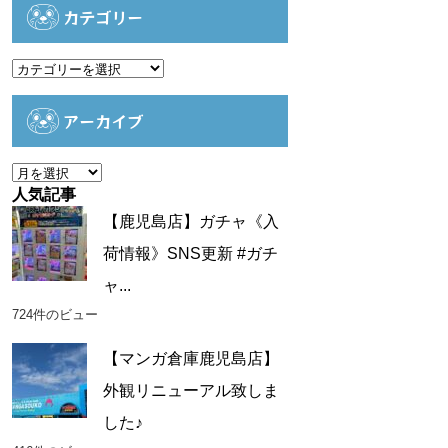
カテゴリー
カ
テ
ゴ
アーカイブ
リ
ー
ア
ー
人気記事
カ
【鹿児島店】ガチャ《入
イ
荷情報》SNS更新 #ガチ
ブ
ャ...
724件のビュー
【マンガ倉庫鹿児島店】
外観リニューアル致しま
した♪