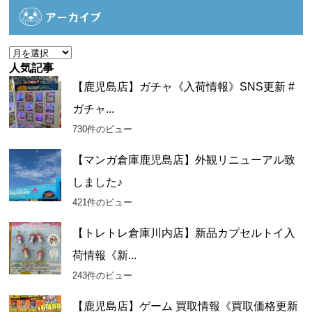
ゴ
アーカイブ
リ
ー
ア
ー
人気記事
カ
【鹿児島店】ガチャ《入荷情報》SNS更新 #
イ
ガチャ...
ブ
730件のビュー
【マンガ倉庫鹿児島店】外観リニューアル致
しました♪
421件のビュー
【トレトレ倉庫川内店】新品カプセルトイ入
荷情報《新...
243件のビュー
【鹿児島店】ゲーム 買取情報《買取価格更新