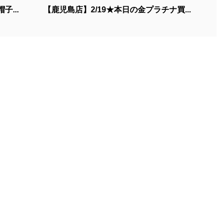
子...
【鹿児島店】2/19★本日の金プラチナ買...