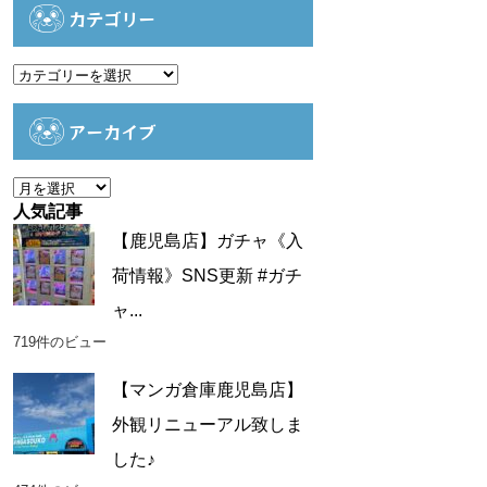
カテゴリー
カ
テ
ゴ
アーカイブ
リ
ー
ア
ー
人気記事
カ
【鹿児島店】ガチャ《入
イ
荷情報》SNS更新 #ガチ
ブ
ャ...
719件のビュー
【マンガ倉庫鹿児島店】
外観リニューアル致しま
した♪