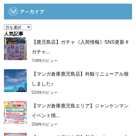
テ
ゴ
アーカイブ
リ
ー
ア
ー
人気記事
カ
【鹿児島店】ガチャ《入荷情報》SNS更新 #
イ
ガチャ...
ブ
718件のビュー
【マンガ倉庫鹿児島店】外観リニューアル致
しました♪
533件のビュー
【マンガ倉庫鹿児島エリア】ジャンケンマン
イベント情...
259件のビュー