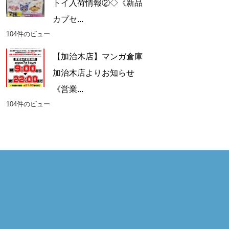
トイ入荷情報②◇《新品
カプセ...
104件のビュー
【加治木店】マンガ倉庫
加治木店よりお知らせ
《営業...
104件のビュー