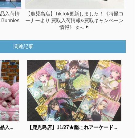
景品入荷情
【鹿児島店】TikTok更新しました！《特撮コ
unnies
ーナーより 買取入荷情報&買取キャンペーン
情報》
次へ
関連記事
入...
【鹿児島店】11/27★艦これアーケード...