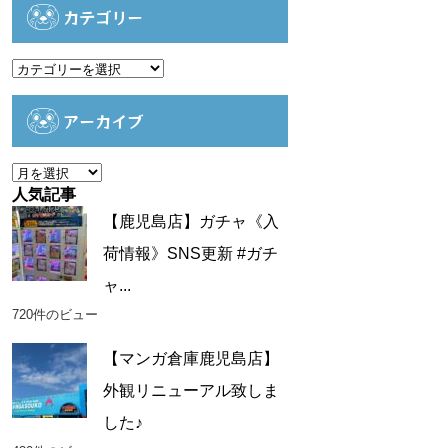
カテゴリー
カ
テ
ゴ
アーカイブ
リ
ー
ア
ー
人気記事
カ
【鹿児島店】ガチャ《入
イ
荷情報》SNS更新 #ガチ
ブ
ャ...
720件のビュー
【マンガ倉庫鹿児島店】
外観リニューアル致しま
した♪