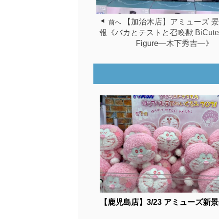
【加治木店】アミューズ 
前へ
報《バカとテストと召喚獣 BiCute B
Figure―木下秀吉―》
【鹿児島店】3/23 アミューズ新景品