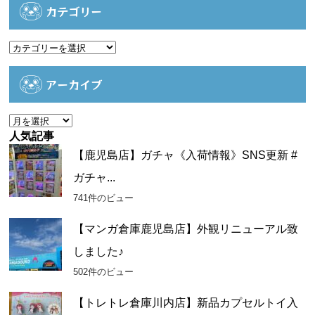
カテゴリー
カ
テ
ゴ
アーカイブ
リ
ー
ア
ー
人気記事
カ
【鹿児島店】ガチャ《入荷情報》SNS更新 #
イ
ガチャ...
ブ
741件のビュー
【マンガ倉庫鹿児島店】外観リニューアル致
しました♪
502件のビュー
【トレトレ倉庫川内店】新品カプセルトイ入