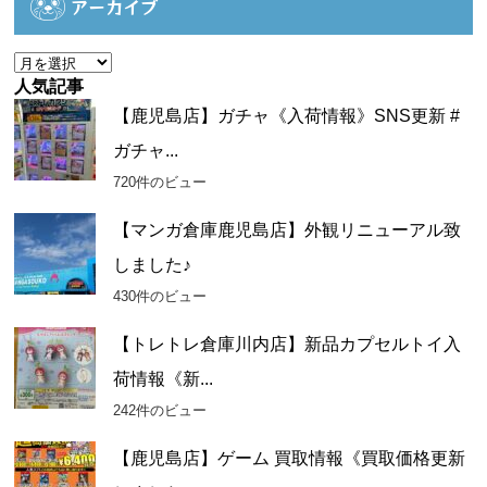
アーカイブ
リ
ー
ア
ー
人気記事
カ
【鹿児島店】ガチャ《入荷情報》SNS更新 #
イ
ガチャ...
ブ
720件のビュー
【マンガ倉庫鹿児島店】外観リニューアル致
しました♪
430件のビュー
【トレトレ倉庫川内店】新品カプセルトイ入
荷情報《新...
242件のビュー
【鹿児島店】ゲーム 買取情報《買取価格更新