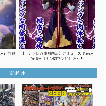
品入荷情報
【トレトレ倉庫川内店】アミューズ 景品入
荷情報《キン肉マン他》
次へ
関連記事