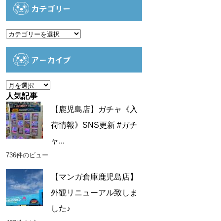
カテゴリー
カ
テ
ゴ
アーカイブ
リ
ー
ア
ー
人気記事
カ
【鹿児島店】ガチャ《入
イ
荷情報》SNS更新 #ガチ
ブ
ャ...
736件のビュー
【マンガ倉庫鹿児島店】
外観リニューアル致しま
した♪