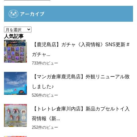
テ
ゴ
アーカイブ
リ
ー
ア
ー
人気記事
カ
【鹿児島店】ガチャ《入荷情報》SNS更新 #
イ
ガチャ...
ブ
733件のビュー
【マンガ倉庫鹿児島店】外観リニューアル致
しました♪
526件のビュー
【トレトレ倉庫川内店】新品カプセルトイ入
荷情報《新...
252件のビュー