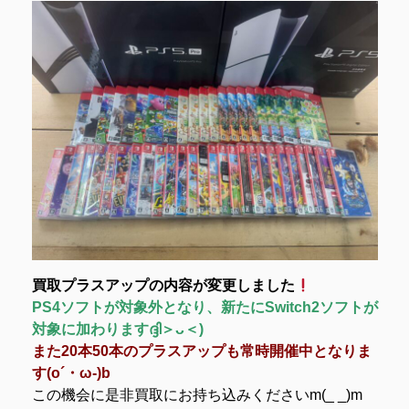
買取プラスアップの内容が変更しました
PS4ソフトが対象外となり、新たにSwitch2ソフトが
対象に加わりますദ്ദി＞ᴗ＜)
また20本50本のプラスアップも常時開催中となりま
す(o´・ω-)b
この機会に是非買取にお持ち込みくださいm(_ _)m