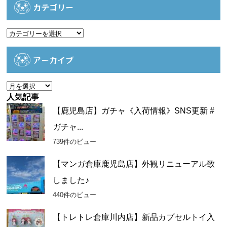
カテゴリー
カ
テ
ゴ
アーカイブ
リ
ー
ア
ー
人気記事
カ
【鹿児島店】ガチャ《入荷情報》SNS更新 #
イ
ガチャ...
ブ
739件のビュー
【マンガ倉庫鹿児島店】外観リニューアル致
しました♪
440件のビュー
【トレトレ倉庫川内店】新品カプセルトイ入