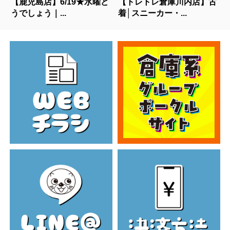
【鹿児島店】6/19★水曜ど
【トレトレ倉庫川内店】古
うでしょう｜...
着│スニーカー・...