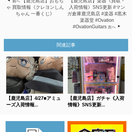
【鹿児島店】おもち
【鹿児島店】楽器《買取・
前へ
ゃ 買取情報《クレヨンしん
入荷情報》SNS更新 #マン
ちゃん 一番くじ》
ガ倉庫鹿児島店 #楽器 #黒木
楽器堂 #Ovation
#OvationGuitars
次へ
関連記事
【鹿児島店】4/27■アミュ
【鹿児島店】ガチャ《入荷
ーズ入荷情報...
情報》SNS更新...