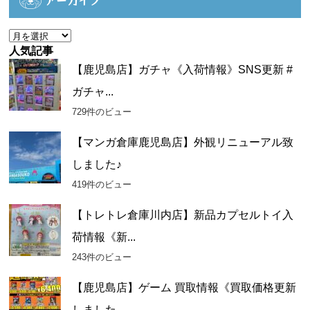
アーカイブ
リ
ー
ア
ー
人気記事
カ
【鹿児島店】ガチャ《入荷情報》SNS更新 #
イ
ガチャ...
ブ
729件のビュー
【マンガ倉庫鹿児島店】外観リニューアル致
しました♪
419件のビュー
【トレトレ倉庫川内店】新品カプセルトイ入
荷情報《新...
243件のビュー
【鹿児島店】ゲーム 買取情報《買取価格更新
しました...