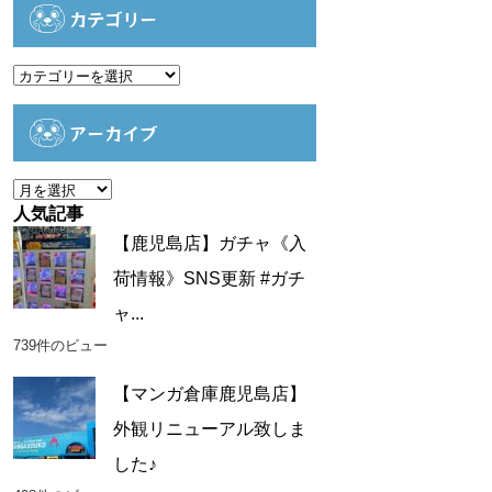
カテゴリー
カ
テ
ゴ
アーカイブ
リ
ー
ア
ー
人気記事
カ
【鹿児島店】ガチャ《入
イ
荷情報》SNS更新 #ガチ
ブ
ャ...
739件のビュー
【マンガ倉庫鹿児島店】
外観リニューアル致しま
した♪