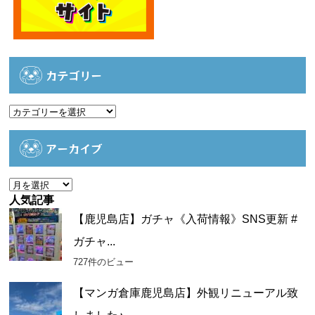
カテゴリー
カ
テ
ゴ
アーカイブ
リ
ー
ア
ー
人気記事
カ
【鹿児島店】ガチャ《入荷情報》SNS更新 #
イ
ガチャ...
ブ
727件のビュー
【マンガ倉庫鹿児島店】外観リニューアル致