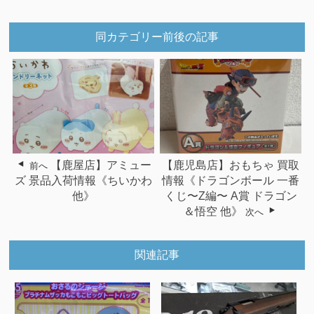
同カテゴリー前後の記事
【鹿屋店】アミュー
【鹿児島店】おもちゃ 買取
前へ
ズ 景品入荷情報《ちいかわ
情報《ドラゴンボール 一番
他》
くじ〜Z編〜 A賞 ドラゴン
＆悟空 他》
次へ
関連記事