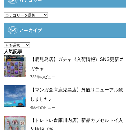
カテゴリー
カ
テ
ゴ
アーカイブ
リ
ー
ア
ー
人気記事
カ
【鹿児島店】ガチャ《入荷情報》SNS更新 #
イ
ガチャ...
ブ
733件のビュー
【マンガ倉庫鹿児島店】外観リニューアル致
しました♪
456件のビュー
【トレトレ倉庫川内店】新品カプセルトイ入
荷情報《新...