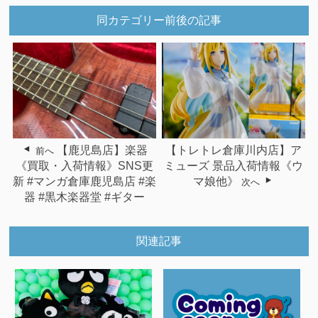
同カテゴリー前後の記事
【鹿児島店】楽器
【トレトレ倉庫川内店】ア
前へ
《買取・入荷情報》SNS更
ミューズ 景品入荷情報《ウ
新 #マンガ倉庫鹿児島店 #楽
マ娘他》
次へ
器 #黒木楽器堂 #ギター
関連記事