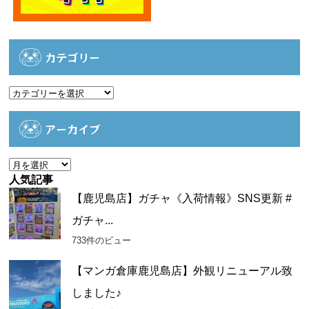
カテゴリー
カ
テ
ゴ
アーカイブ
リ
ー
ア
ー
人気記事
カ
【鹿児島店】ガチャ《入荷情報》SNS更新 #
イ
ガチャ...
ブ
733件のビュー
【マンガ倉庫鹿児島店】外観リニューアル致
しました♪