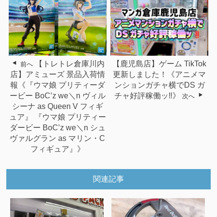
【トレトレ倉庫川内
【鹿児島店】ゲーム TikTok
前へ
店】アミューズ 景品入荷情
更新しました！《アニメマ
報《『ウマ娘 プリティーダ
ンションガチャ横でDS ガ
ービー BoC’z we＼n ヴィル
チャ好評稼働ッ‼》
次へ
シーナ as Queen V フィギ
ュア』 『ウマ娘 プリティー
ダービー BoC’z we＼n シュ
ヴァルグラン as マリン・C
フィギュア』》
関連記事