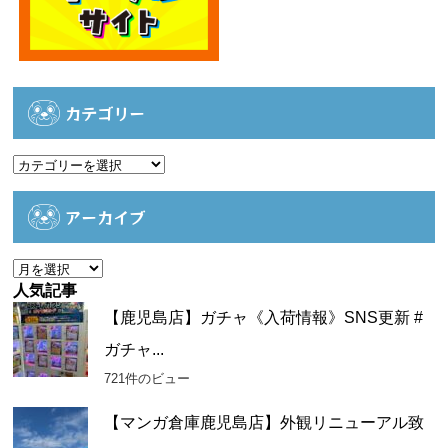
カテゴリー
カ
テ
ゴ
アーカイブ
リ
ー
ア
ー
人気記事
カ
【鹿児島店】ガチャ《入荷情報》SNS更新 #
イ
ガチャ...
ブ
721件のビュー
【マンガ倉庫鹿児島店】外観リニューアル致