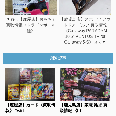
【鹿屋店】おもちゃ
【鹿児島店】スポーツ アウ
前へ
買取情報《ドラゴンボール
トドア ゴルフ 買取情報
他》
《Callaway PARADYM
10.5° VENTUS TR for
Callaway 5-S》
次へ
関連記事
【鹿屋店】カード《買取情
【鹿児島店】家電 雑貨 買
報》 Twitt...
取情報 《LI...