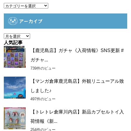
カ
テ
ゴ
アーカイブ
リ
ー
ア
ー
人気記事
カ
【鹿児島店】ガチャ《入荷情報》SNS更新 #
イ
ガチャ...
ブ
739件のビュー
【マンガ倉庫鹿児島店】外観リニューアル致
しました♪
497件のビュー
【トレトレ倉庫川内店】新品カプセルトイ入
荷情報《新...
254件のビュー