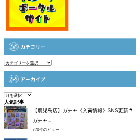
カテゴリー
カ
テ
ゴ
アーカイブ
リ
ー
ア
ー
人気記事
カ
【鹿児島店】ガチャ《入荷情報》SNS更新 #
イ
ガチャ...
ブ
720件のビュー