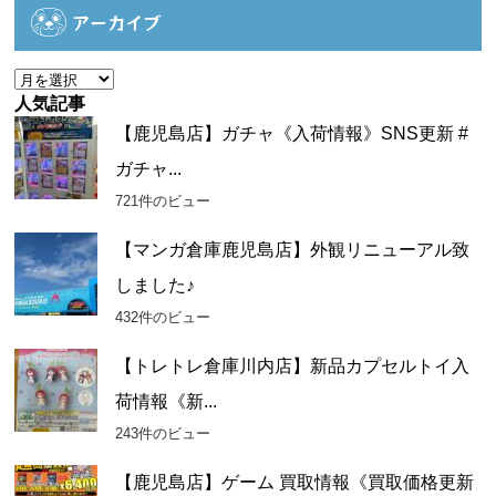
ゴ
アーカイブ
リ
ー
ア
ー
人気記事
カ
【鹿児島店】ガチャ《入荷情報》SNS更新 #
イ
ガチャ...
ブ
721件のビュー
【マンガ倉庫鹿児島店】外観リニューアル致
しました♪
432件のビュー
【トレトレ倉庫川内店】新品カプセルトイ入
荷情報《新...
243件のビュー
【鹿児島店】ゲーム 買取情報《買取価格更新