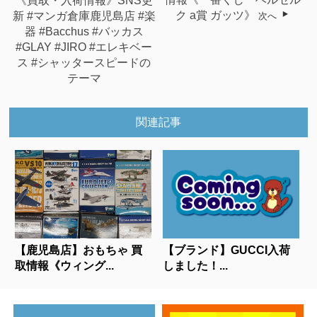
《買取・入荷情報》SNS更
情報《一番くじ ベルセル
新 #マンガ倉庫鹿児島店 #楽
ク a賞 ガッツ》
次へ
器 #Bacchus #バッカス
#GLAY #JIRO #エレキベー
ス #シャッタースピードの
テーマ
関連記事
【鹿児島店】おもちゃ 買
【ブランド】GUCCI入荷
取情報《ウィング...
しました！...