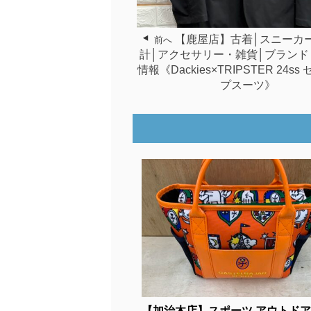
【鹿屋店】古着│スニーカ
前へ
計│アクセサリー・雑貨│ブランド
情報《Dackies×TRIPSTER 24s
プスーツ》
【加治木店】スポーツ アウトドア