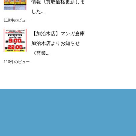
情報《買取価格更新しま
した...
119件のビュー
【加治木店】マンガ倉庫
加治木店よりお知らせ
《営業...
110件のビュー