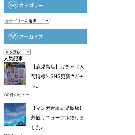
カテゴリー
カ
テ
ゴ
アーカイブ
リ
ー
ア
ー
人気記事
カ
【鹿児島店】ガチャ《入
イ
荷情報》SNS更新 #ガチ
ブ
ャ...
741件のビュー
【マンガ倉庫鹿児島店】
外観リニューアル致しま
した♪