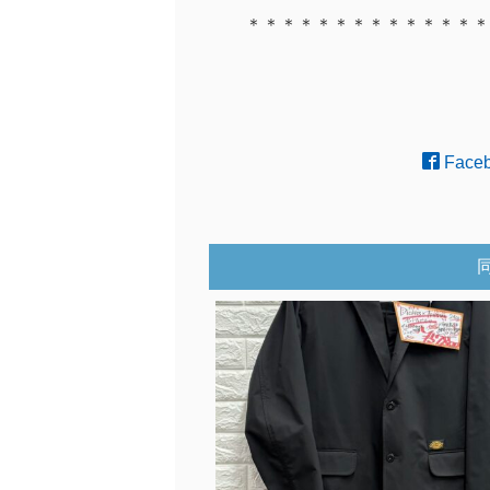
＊＊＊＊＊＊＊＊＊＊＊＊＊＊
Face