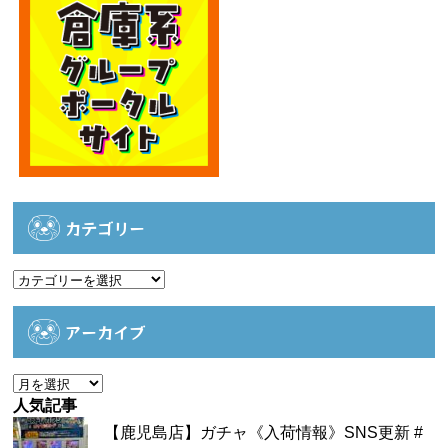
カテゴリー
カ
テ
ゴ
アーカイブ
リ
ー
ア
ー
人気記事
カ
【鹿児島店】ガチャ《入荷情報》SNS更新 #