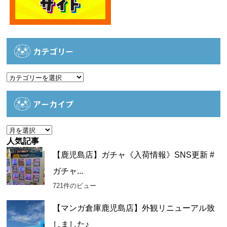
カテゴリー
カ
テ
ゴ
アーカイブ
リ
ー
ア
ー
人気記事
カ
【鹿児島店】ガチャ《入荷情報》SNS更新 #
イ
ガチャ...
ブ
721件のビュー
【マンガ倉庫鹿児島店】外観リニューアル致
しました♪