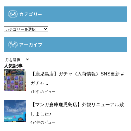
カテゴリー
カ
テ
ゴ
アーカイブ
リ
ー
ア
ー
人気記事
カ
【鹿児島店】ガチャ《入荷情報》SNS更新 #
イ
ガチャ...
ブ
719件のビュー
【マンガ倉庫鹿児島店】外観リニューアル致
しました♪
474件のビュー