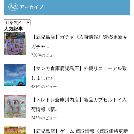
ゴ
アーカイブ
リ
ー
ア
ー
人気記事
カ
【鹿児島店】ガチャ《入荷情報》SNS更新 #
イ
ガチャ...
ブ
730件のビュー
【マンガ倉庫鹿児島店】外観リニューアル致
しました♪
421件のビュー
【トレトレ倉庫川内店】新品カプセルトイ入
荷情報《新...
243件のビュー
【鹿児島店】ゲーム 買取情報《買取価格更新