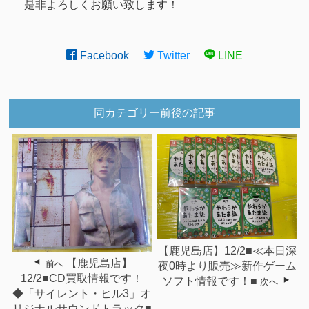
是非よろしくお願い致します！
Facebook
Twitter
LINE
同カテゴリー前後の記事
【鹿児島店】12/2■≪本日深
【鹿児島店】
前へ
夜0時より販売≫新作ゲーム
12/2■CD買取情報です！
ソフト情報です！■
次へ
◆「サイレント・ヒル3」オ
リジナルサウンドトラック■