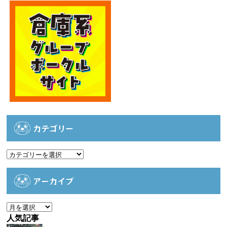
カテゴリー
カ
テ
ゴ
アーカイブ
リ
ー
ア
ー
人気記事