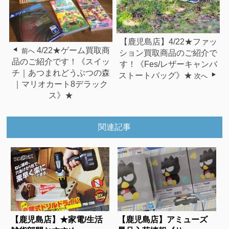
【鹿児島店】4/22★ファッ
4/22★ゲーム買取商
前へ
ション買取商品のご紹介で
品のご紹介です！《スイッ
す！《Fes/レザーキャンバ
チ｜あつまれどうぶつの森
ストートバッグ》★
次へ
｜マリオカート8デラック
ス》★
関連記事
【鹿児島店】★家電/生活
【鹿児島店】アミューズ