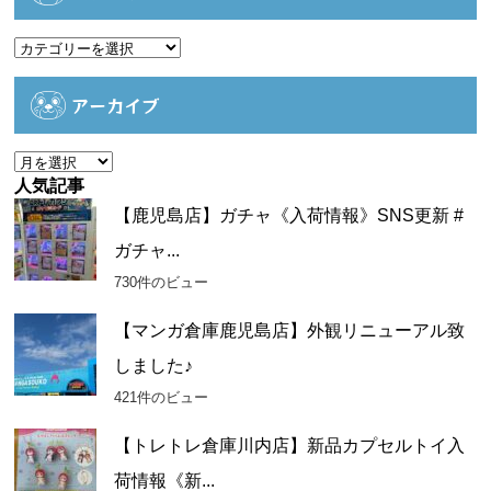
カ
テ
ゴ
アーカイブ
リ
ー
ア
ー
人気記事
カ
【鹿児島店】ガチャ《入荷情報》SNS更新 #
イ
ガチャ...
ブ
730件のビュー
【マンガ倉庫鹿児島店】外観リニューアル致
しました♪
421件のビュー
【トレトレ倉庫川内店】新品カプセルトイ入
荷情報《新...