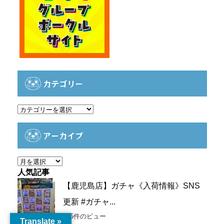
カテゴリー
カ
テ
ゴ
アーカイブ
リ
ー
ア
ー
人気記事
カ
【鹿児島店】ガチャ《入荷情報》SNS
イ
更新 #ガチャ...
ブ
735件のビュー
Translate »