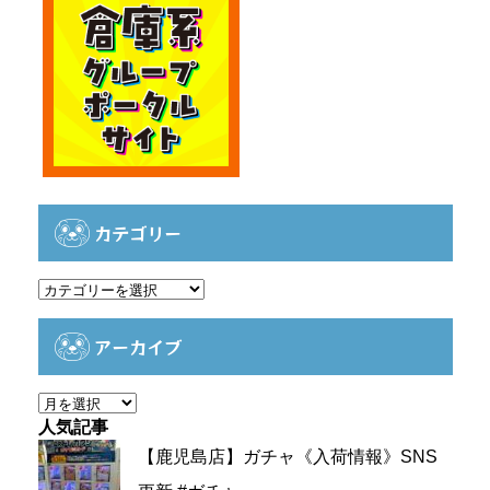
カテゴリー
カ
テ
ゴ
アーカイブ
リ
ー
ア
ー
人気記事
カ
【鹿児島店】ガチャ《入荷情報》SNS
イ