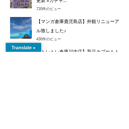
更新 #ガチャ...
ブ
720件のビュー
【マンガ倉庫鹿児島店】外観リニューア
ル致しました♪
430件のビュー
Translate »
【トレトレ倉庫川内店】新品カプセルト
イ入荷情報《新...
242件のビュー
【鹿児島店】ゲーム 買取情報《買取価
格更新しました...
181件のビュー
マンガ倉庫鹿児島店敷地内 から揚げ専
門店とりボンバ...