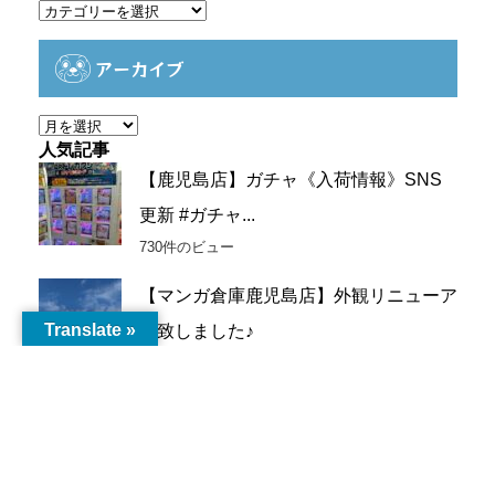
カ
テ
ゴ
アーカイブ
リ
ー
ア
ー
人気記事
カ
【鹿児島店】ガチャ《入荷情報》SNS
イ
更新 #ガチャ...
ブ
730件のビュー
【マンガ倉庫鹿児島店】外観リニューア
Translate »
ル致しました♪
452件のビュー
【トレトレ倉庫川内店】新品カプセルト
イ入荷情報《新...
243件のビュー