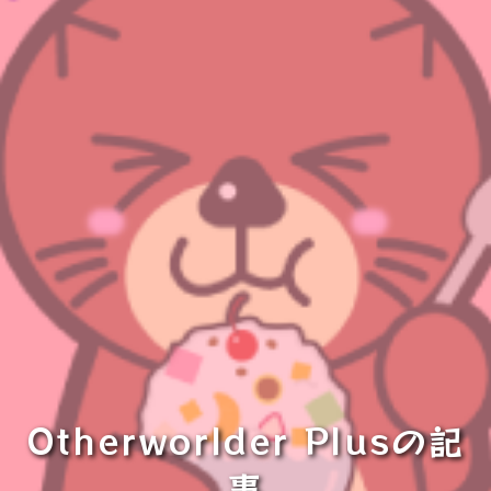
Otherworlder Plusの記
事