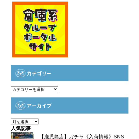
カテゴリー
カ
テ
ゴ
アーカイブ
リ
ー
ア
ー
人気記事
カ
【鹿児島店】ガチャ《入荷情報》SNS