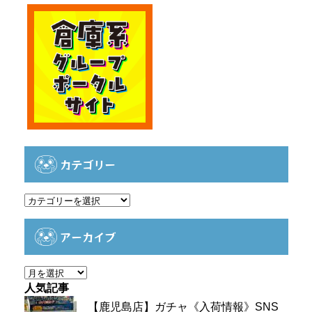
カテゴリー
カ
テ
ゴ
アーカイブ
リ
ー
ア
ー
人気記事
カ
【鹿児島店】ガチャ《入荷情報》SNS