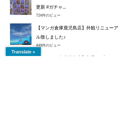
イ
更新 #ガチャ...
ブ
724件のビュー
【マンガ倉庫鹿児島店】外観リニューア
ル致しました♪
449件のビュー
Translate »
【トレトレ倉庫川内店】新品カプセルト
イ入荷情報《新...
241件のビュー
【鹿児島店】ゲーム 買取情報《買取価
格更新しました...
180件のビュー
マンガ倉庫鹿児島店敷地内 から揚げ専
門店とりボンバ...