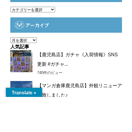
カ
テ
ゴ
アーカイブ
リ
ー
ア
ー
人気記事
カ
【鹿児島店】ガチャ《入荷情報》SNS
イ
更新 #ガチャ...
ブ
740件のビュー
【マンガ倉庫鹿児島店】外観リニューア
Translate »
ル致しました♪
443件のビュー
【トレトレ倉庫川内店】新品カプセルト
イ入荷情報《新...