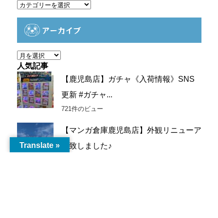
カ
テ
ゴ
アーカイブ
リ
ー
ア
ー
人気記事
カ
【鹿児島店】ガチャ《入荷情報》SNS
イ
更新 #ガチャ...
ブ
721件のビュー
【マンガ倉庫鹿児島店】外観リニューア
Translate »
ル致しました♪
432件のビュー
【トレトレ倉庫川内店】新品カプセルト
イ入荷情報《新...
243件のビュー