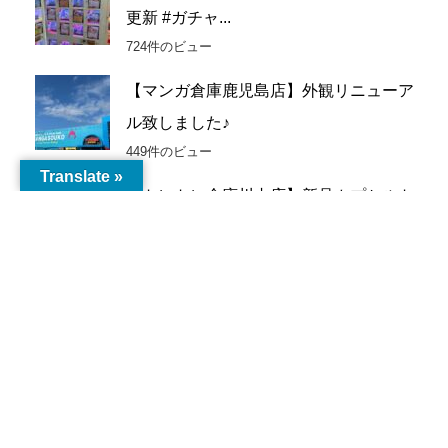
イ
更新 #ガチャ...
ブ
724件のビュー
【マンガ倉庫鹿児島店】外観リニューア
ル致しました♪
449件のビュー
Translate »
【トレトレ倉庫川内店】新品カプセルト
イ入荷情報《新...
241件のビュー
【鹿児島店】ゲーム 買取情報《買取価
格更新しました...
180件のビュー
マンガ倉庫鹿児島店敷地内 から揚げ専
門店とりボンバ...