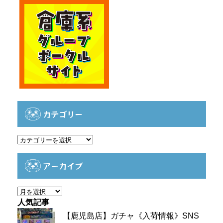
カテゴリー
カ
テ
ゴ
アーカイブ
リ
ー
ア
ー
人気記事
カ
【鹿児島店】ガチャ《入荷情報》SNS