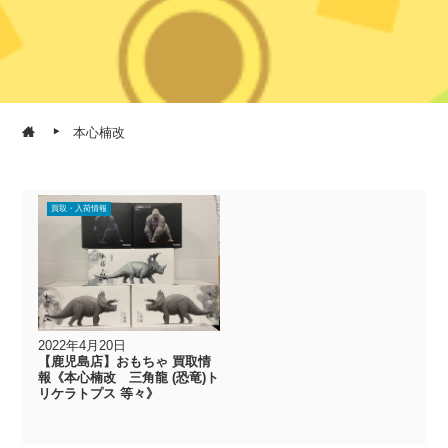
本心楠改
買取・入荷情報
2022年4月20日
【鹿児島店】おもちゃ 買取情
報《本心楠改 三角龍 (恐竜)ト
リケラトプス 等々》