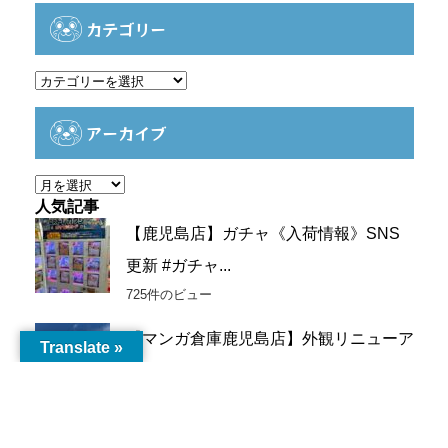
カテゴリー
カ
テ
ゴ
アーカイブ
リ
ー
ア
ー
人気記事
カ
【鹿児島店】ガチャ《入荷情報》SNS
イ
更新 #ガチャ...
ブ
725件のビュー
【マンガ倉庫鹿児島店】外観リニューア
Translate »
ル致しました♪
432件のビュー
【トレトレ倉庫川内店】新品カプセルト