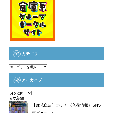
カテゴリー
カ
テ
ゴ
アーカイブ
リ
ー
ア
ー
人気記事
カ
【鹿児島店】ガチャ《入荷情報》SNS
イ