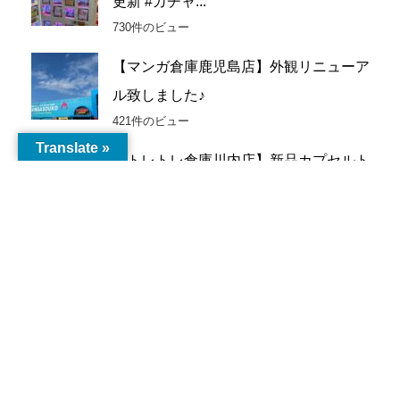
更新 #ガチャ...
ブ
730件のビュー
【マンガ倉庫鹿児島店】外観リニューア
ル致しました♪
421件のビュー
Translate »
【トレトレ倉庫川内店】新品カプセルト
イ入荷情報《新...
243件のビュー
【鹿児島店】ゲーム 買取情報《買取価
格更新しました...
182件のビュー
マンガ倉庫鹿児島店敷地内 から揚げ専
門店とりボンバ...