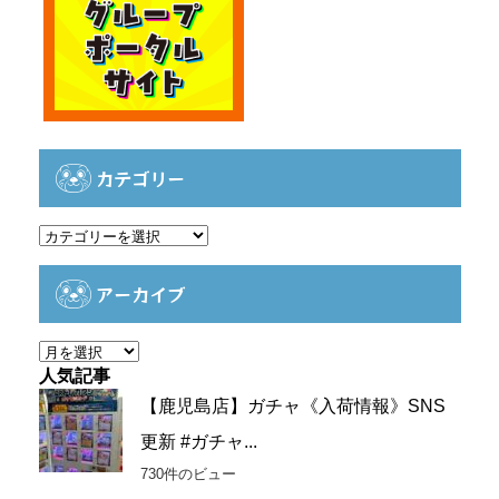
カテゴリー
カ
テ
ゴ
アーカイブ
リ
ー
ア
ー
人気記事
カ
【鹿児島店】ガチャ《入荷情報》SNS
イ
更新 #ガチャ...
ブ
730件のビュー