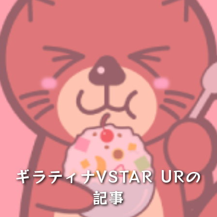
ギラティナVSTAR URの
記事