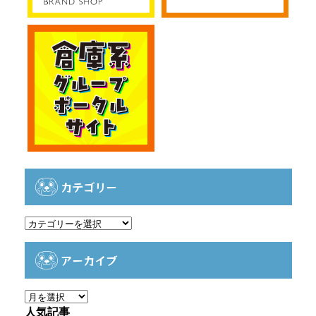
カテゴリー
カ
テ
ゴ
アーカイブ
リ
ー
ア
ー
人気記事